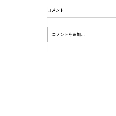
コメント
コメントを追加…
リーグ第３戦vs東京理科大学
果報告