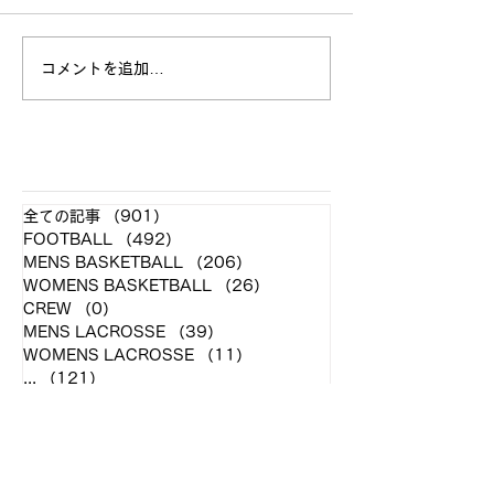
9月17日 対千
を持ちまして1次
新入部員大募集中！！
了しました。 ～
コメントを追加…
最終結果～ vs帝京
97× vs上武大学 
vs立正大学 58-6
大学 103-45〇
​各クラブ記事
短期大学 47-56
全ての記事
（901）
901件の記事
徳大学 92-44〇.
FOOTBALL
（492）
492件の記事
MENS BASKETBALL
（206）
206件の記事
WOMENS BASKETBALL
（26）
26件の記事
CREW
（0）
0件の記事
MENS LACROSSE
（39）
39件の記事
WOMENS LACROSSE
（11）
11件の記事
...
（121）
121件の記事
アーカイブ