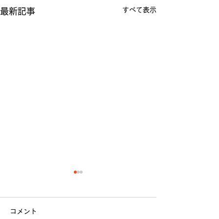
すべて表示
最新記事
リーグ戦1次リ
しました
コメント