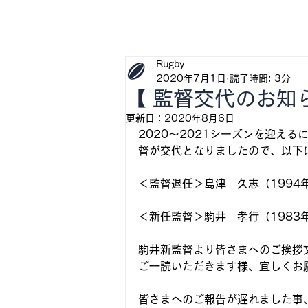
H
Rugby
2020年7月1日
読了時間: 3分
【 監督交代のお知
更新日：
2020年8月6日
2020～2021シーズンを迎え
督が交代となりましたので、以下
＜監督退任＞島津　久志（1994
＜新任監督＞駒井　孝行（1983
駒井新監督より皆さまへのご挨拶
ご一読いただきます様、宜しくお
皆さまへのご報告が遅れました事