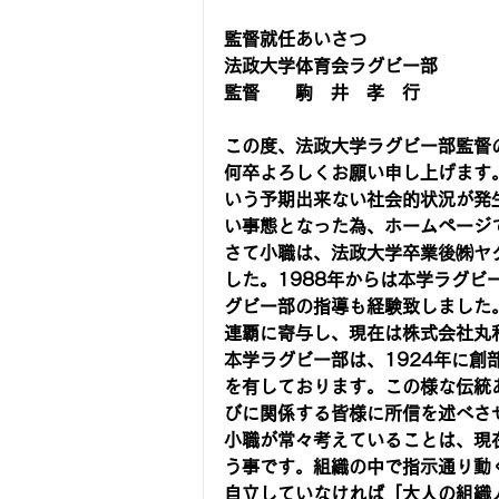
監督就任あいさつ
法政大学体育会ラグビー部
監督　　駒　井　孝　行
この度、法政大学ラグビー部監督
何卒よろしくお願い申し上げます。
いう予期出来ない社会的状況が発
い事態となった為、ホームページ
さて小職は、法政大学卒業後㈱ヤ
した。1988年からは本学ラグビ
グビー部の指導も経験致しました。
連覇に寄与し、現在は株式会社丸
本学ラグビー部は、1924年に創
を有しております。この様な伝統
びに関係する皆様に所信を述べさ
小職が常々考えていることは、現
う事です。組織の中で指示通り動
自立していなければ「大人の組織