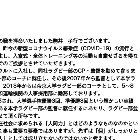
の職を拝命いたしました駒井　孝行でございます。
昨今の新型コロナウイルス感染症（COVID-19）の流行と
生し、入寮式・全体トレーニング等の活動も自粛せざるを得な
でのご挨拶とさせていただきます。
クルトに入社し、同社ラグビー部のCP・監督を勤めて参りま
ー部のコーチに就任し、その後2007年から監督として本学ラ
2013年からは帝京大学ラグビー部のコーチとして、5～8
和運輸機関の人事採用部に勤務しております。
部され、大学選手権優勝3回、準優勝3回という輝かしい実績
ある本学ラグビー部の監督に就任するにあたり、ラグビー部並
せて頂く所存です。
在社会に求められる「人間力」とはどのようなものなのかとい
く事も重要な要素ではありますが、先ずは「個」がしっかりと
人」としては成り立たないのではないかと考えます。