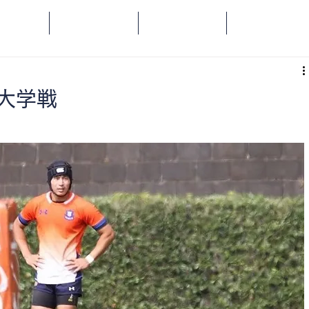
OME
SPORTS
SOCIAL
ORANGE
正大学戦