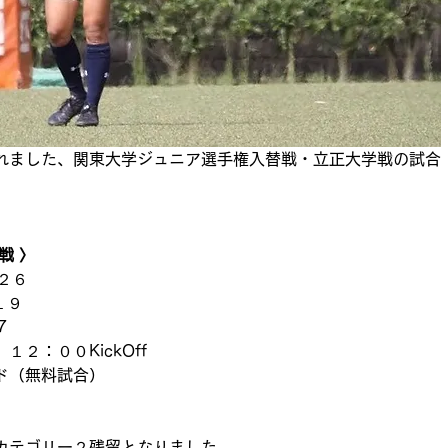
れました、関東大学ジュニア選手権入替戦・立正大学戦の試合
戦 〉
２６
１９
7
２：００KickOff
ド（無料試合）
カテゴリー２残留となりました。