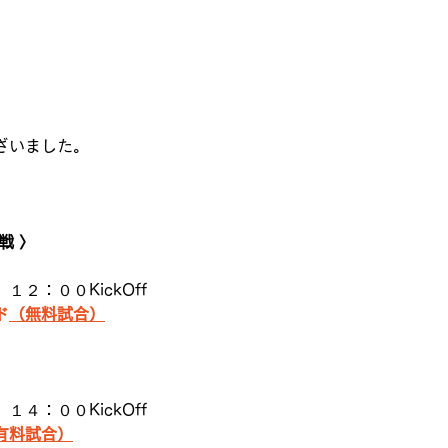
ざいました。
戦 〉
２：００KickOff
ド
（無料試合）
４：００KickOff
有料試合）