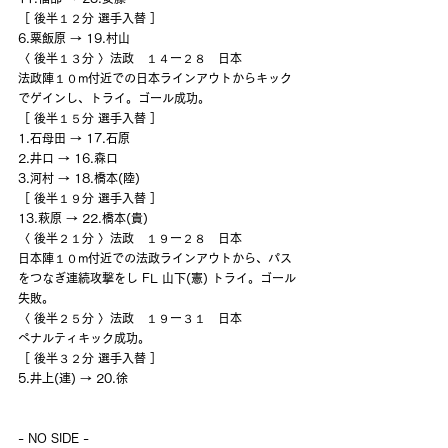
［ 後半１２分 選手入替 ］
6.粟飯原 → 19.村山
〈 後半１３分 〉法政　１４ー２８　日本
法政陣１０m付近での日本ラインアウトからキック
でゲインし、トライ。ゴール成功。
［ 後半１５分 選手入替 ］
1.石母田 → 17.石原
2.井口 → 16.森口
3.河村 → 18.橋本(陸)
［ 後半１９分 選手入替 ］
13.萩原 → 22.橋本(貴)
〈 後半２１分 〉法政　１９ー２８　日本
日本陣１０m付近での法政ラインアウトから、パス
をつなぎ連続攻撃をし FL 山下(憲) トライ。ゴール
失敗。
〈 後半２５分 〉法政　１９ー３１　日本
ペナルティキック成功。
［ 後半３２分 選手入替 ］
5.井上(連) → 20.徐
- NO SIDE -