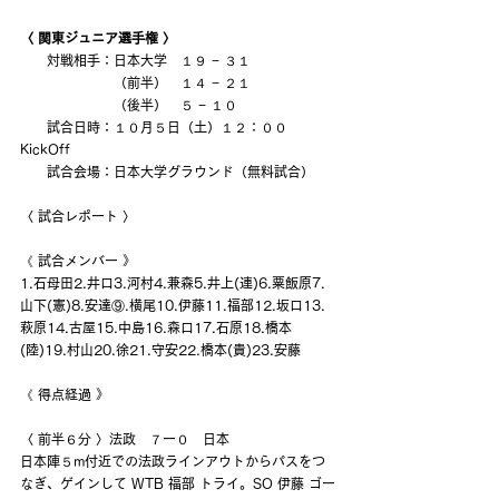
〈 関東ジュニア選手権 〉
　　対戦相手：日本大学　１９ − ３１
　　　　　　　（前半）　１４ − ２１
　　　　　　　（後半）　５ − １０
　　試合日時：１０月５日（土）１２：００
KickOff
　　試合会場：日本大学グラウンド（無料試合）
〈 試合レポート 〉
《 試合メンバー 》
1.石母田2.井口3.河村4.兼森5.井上(連)6.粟飯原7.
山下(憲)8.安達⑨.横尾10.伊藤11.福部12.坂口13.
萩原14.古屋15.中島16.森口17.石原18.橋本
(陸)19.村山20.徐21.守安22.橋本(貴)23.安藤
《 得点経過 》
〈 前半６分 〉法政　７ー０　日本
日本陣５m付近での法政ラインアウトからパスをつ
なぎ、ゲインして WTB 福部 トライ。SO 伊藤 ゴー