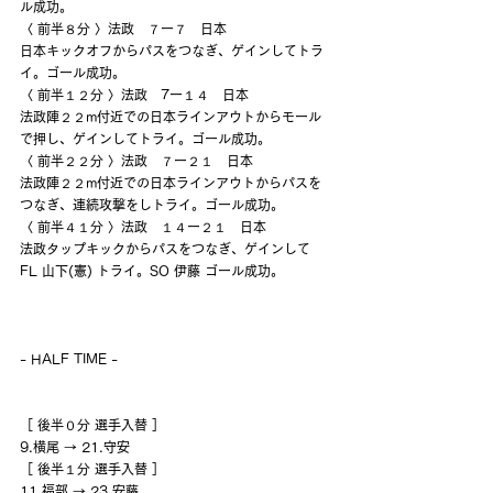
ル成功。
〈 前半８分 〉法政　７ー７　日本
日本キックオフからパスをつなぎ、ゲインしてトラ
イ。ゴール成功。
〈 前半１２分 〉法政　7ー１４　日本
法政陣２２m付近での日本ラインアウトからモール
で押し、ゲインしてトライ。ゴール成功。
〈 前半２２分 〉法政　７ー２１　日本
法政陣２２m付近での日本ラインアウトからパスを
つなぎ、連続攻撃をしトライ。ゴール成功。
〈 前半４１分 〉法政　１４ー２１　日本
法政タップキックからパスをつなぎ、ゲインして 
FL 山下(憲) トライ。SO 伊藤 ゴール成功。
- HALF TIME -
［ 後半０分 選手入替 ］
9.横尾 → 21.守安
［ 後半１分 選手入替 ］
11.福部 → 23.安藤