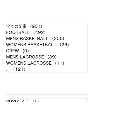
将〉大澤 蓮 (長崎南
が1名、新2年が2
山/NO.8/4年) 〈副将〉 稲田
名、学生トレーナ
​各クラブ記事
壮一郎 (春日丘/PR/4年) 伊
4年が1名在籍し
全ての記事
（901）
901件の記事
藤 浩介 (愛知/SO/4年) 高橋
す。 《業務内容》
FOOTBALL
（492）
492件の記事
達也...
ネージャー〕...
MENS BASKETBALL
（206）
206件の記事
WOMENS BASKETBALL
（26）
26件の記事
CREW
（0）
0件の記事
MENS LACROSSE
（39）
39件の記事
WOMENS LACROSSE
（11）
11件の記事
...
（121）
121件の記事
アーカイブ
2026年4月
（1）
1件の記事
2026年2月
（6）
6件の記事
2026年1月
（4）
4件の記事
2025年12月
（2）
2件の記事
2025年11月
（8）
8件の記事