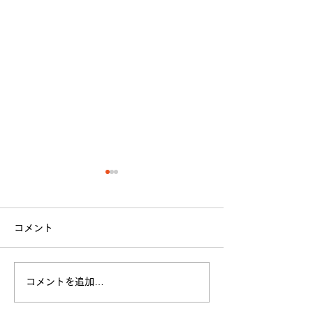
【 法政大学 ラグビー部
【新入部員募集
2021年度 新体制発表 】
せ】
コメント
平素より当部を応援して頂
法政大学体育会ラ
き、誠にありがとうございま
は、2021年度の
す。 この度、今年度の新体
フを募集しており
コメントを追加…
制が決定致しましたので発表
在弊部では、学生
させていただきます。 〈主
ーとして新4年が