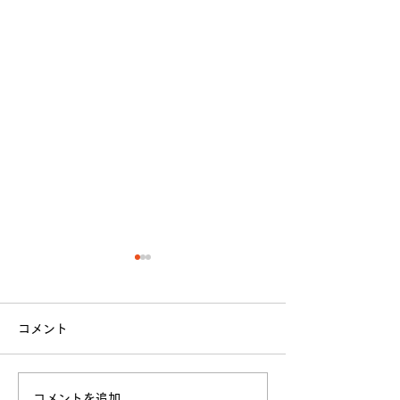
【 法政大学 ラグビー部
【新入部員募集
2021年度 新体制発表 】
せ】
コメント
平素より当部を応援して頂
法政大学体育会ラ
き、誠にありがとうございま
は、2021年度の
す。 この度、今年度の新体
フを募集しており
コメントを追加…