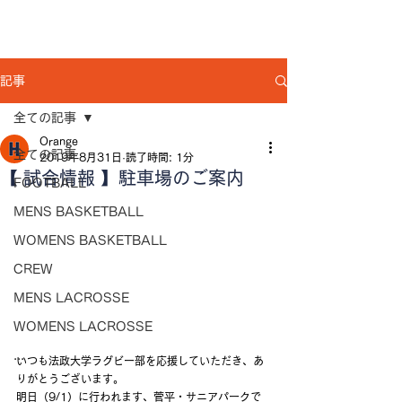
記事
全ての記事
Orange
全ての記事
2019年8月31日
読了時間: 1分
【 試合情報 】駐車場のご案内
FOOTBALL
MENS BASKETBALL
WOMENS BASKETBALL
CREW
MENS LACROSSE
WOMENS LACROSSE
...
いつも法政大学ラグビー部を応援していただき、あ
りがとうございます。
明日（9/1）に行われます、菅平・サニアパークで