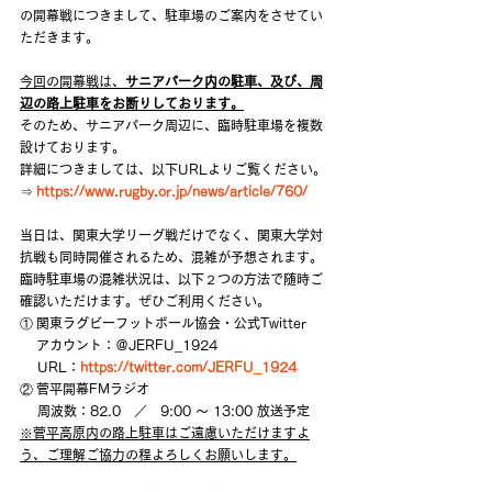
の開幕戦につきまして、駐車場のご案内をさせてい
ただきます。
今回の開幕戦は、
サニアパーク内の駐車、及び、周
辺の路上駐車をお断りしております。
そのため、サニアパーク周辺に、臨時駐車場を複数
設けております。
詳細につきましては、以下URLよりご覧ください。
⇒ 
https://www.rugby.or.jp/news/article/760/
当日は、関東大学リーグ戦だけでなく、関東大学対
抗戦も同時開催されるため、混雑が予想されます。
臨時駐車場の混雑状況は、以下２つの方法で随時ご
確認いただけます。ぜひご利用ください。
① 関東ラグビーフットボール協会・公式Twitter
　 アカウント：＠JERFU_1924
　 URL：
https://twitter.com/JERFU_1924
② 菅平開幕FMラジオ
 　周波数：82.0　／　9:00 ～ 13:00 放送予定
※菅平高原内の路上駐車はご遠慮いただけますよ
う、ご理解ご協力の程よろしくお願いします。