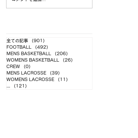
制が決定致しましたので発表
在弊部では、学生
させていただきます。 〈主
ーとして新4年が
将〉大澤 蓮 (長崎南
が1名、新2年が2
山/NO.8/4年) 〈副将〉 稲田
名、学生トレーナ
​各クラブ記事
壮一郎 (春日丘/PR/4年) 伊
4年が1名在籍し
全ての記事
（901）
901件の記事
藤 浩介 (愛知/SO/4年) 高橋
す。 《業務内容》
FOOTBALL
（492）
492件の記事
達也...
ネージャー〕...
MENS BASKETBALL
（206）
206件の記事
WOMENS BASKETBALL
（26）
26件の記事
CREW
（0）
0件の記事
MENS LACROSSE
（39）
39件の記事
WOMENS LACROSSE
（11）
11件の記事
...
（121）
121件の記事
アーカイブ
2026年4月
（1）
1件の記事
2026年2月
（6）
6件の記事
2026年1月
（4）
4件の記事