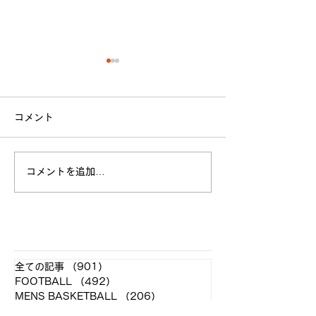
【 法政大学 ラグビー部
【新入部員募集
2021年度 新体制発表 】
せ】
コメント
平素より当部を応援して頂
法政大学体育会ラ
き、誠にありがとうございま
は、2021年度の
す。 この度、今年度の新体
フを募集しており
コメントを追加…
制が決定致しましたので発表
在弊部では、学生
させていただきます。 〈主
ーとして新4年が
将〉大澤 蓮 (長崎南
が1名、新2年が2
山/NO.8/4年) 〈副将〉 稲田
名、学生トレーナ
​各クラブ記事
壮一郎 (春日丘/PR/4年) 伊
4年が1名在籍し
全ての記事
（901）
901件の記事
藤 浩介 (愛知/SO/4年) 高橋
す。 《業務内容》
FOOTBALL
（492）
492件の記事
達也...
ネージャー〕...
MENS BASKETBALL
（206）
206件の記事
WOMENS BASKETBALL
（26）
26件の記事