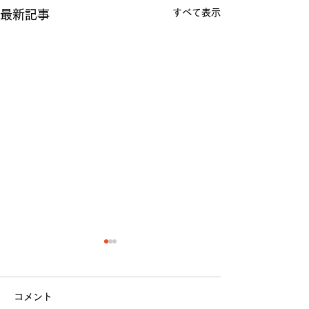
すべて表示
最新記事
【 法政大学 ラグビー部
【新入部員募集
2021年度 新体制発表 】
せ】
コメント