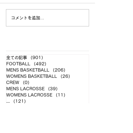
平素より当部を応援して頂
法政大学体育会ラ
き、誠にありがとうございま
は、2021年度の
す。 この度、今年度の新体
フを募集しており
コメントを追加…
制が決定致しましたので発表
在弊部では、学生
させていただきます。 〈主
ーとして新4年が
将〉大澤 蓮 (長崎南
が1名、新2年が2
山/NO.8/4年) 〈副将〉 稲田
名、学生トレーナ
​各クラブ記事
壮一郎 (春日丘/PR/4年) 伊
4年が1名在籍し
全ての記事
（901）
901件の記事
藤 浩介 (愛知/SO/4年) 高橋
す。 《業務内容》
FOOTBALL
（492）
492件の記事
達也...
ネージャー〕...
MENS BASKETBALL
（206）
206件の記事
WOMENS BASKETBALL
（26）
26件の記事
CREW
（0）
0件の記事
MENS LACROSSE
（39）
39件の記事
WOMENS LACROSSE
（11）
11件の記事
...
（121）
121件の記事
アーカイブ