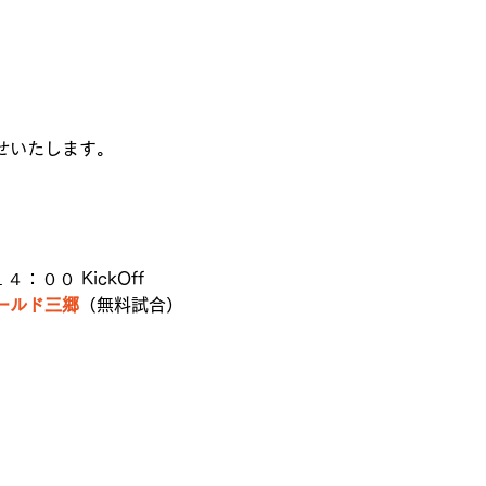
せいたします。
：００ KickOff
ールド三郷
（無料試合）