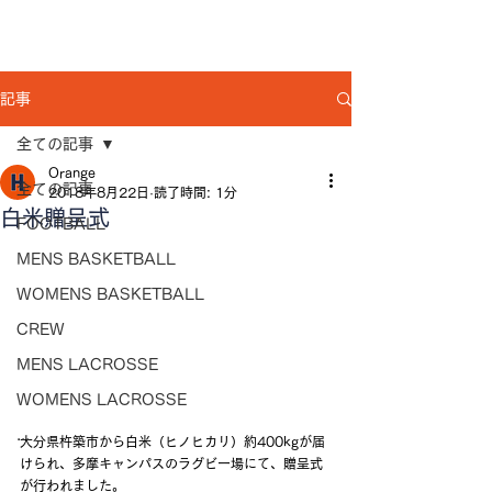
記事
全ての記事
Orange
全ての記事
2018年8月22日
読了時間: 1分
白米贈呈式
FOOTBALL
MENS BASKETBALL
WOMENS BASKETBALL
CREW
MENS LACROSSE
WOMENS LACROSSE
...
大分県杵築市から白米（ヒノヒカリ）約400kgが届
けられ、多摩キャンパスのラグビー場にて、贈呈式
が行われました。