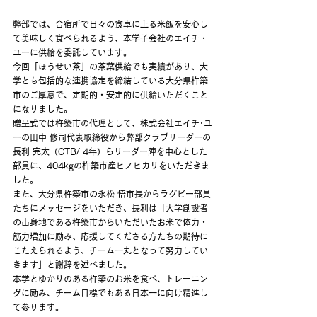
弊部では、合宿所で日々の食卓に上る米飯を安心し
て美味しく食べられるよう、本学子会社のエイチ・
ユーに供給を委託しています。
今回「ほうせい茶」の茶葉供給でも実績があり、大
学とも包括的な連携協定を締結している大分県杵築
市のご厚意で、定期的・安定的に供給いただくこと
になりました。
贈呈式では杵築市の代理として、株式会社エイチ･ユ
ーの田中 修司代表取締役から弊部クラブリーダーの
長利 完太（CTB/ 4年）らリーダー陣を中心とした
部員に、404kgの杵築市産ヒノヒカリをいただきま
した。
また、大分県杵築市の永松 悟市長からラグビー部員
たちにメッセージをいただき、長利は「大学創設者
の出身地である杵築市からいただいたお米で体力・
筋力増加に励み、応援してくださる方たちの期待に
こたえられるよう、チーム一丸となって努力してい
きます」と謝辞を述べました。
本学とゆかりのある杵築のお米を食べ、トレーニン
グに励み、チーム目標でもある日本一に向け精進し
て参ります。