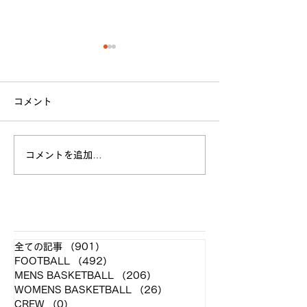
【 法政大学 ラグビー部
【新入部員募集
2021年度 新体制発表 】
せ】
コメント
平素より当部を応援して頂
法政大学体育会ラ
き、誠にありがとうございま
は、2021年度の
す。 この度、今年度の新体
フを募集しており
コメントを追加…
制が決定致しましたので発表
在弊部では、学生
させていただきます。 〈主
ーとして新4年が
将〉大澤 蓮 (長崎南
が1名、新2年が2
山/NO.8/4年) 〈副将〉 稲田
名、学生トレーナ
​各クラブ記事
壮一郎 (春日丘/PR/4年) 伊
4年が1名在籍し
全ての記事
（901）
901件の記事
藤 浩介 (愛知/SO/4年) 高橋
す。 《業務内容》
FOOTBALL
（492）
492件の記事
達也...
ネージャー〕...
MENS BASKETBALL
（206）
206件の記事
WOMENS BASKETBALL
（26）
26件の記事
CREW
（0）
0件の記事