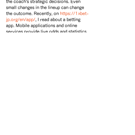
the coach's strategic decisions. Even 
small changes in the lineup can change 
the outcome. Recently, on 
https://1xbet-
jp.org/en/app/
, I read about a betting 
app. Mobile applications and online 
services provide live odds and statistics, 
allowing you to quickly adjust predictions 
and make more informed decisions.
いいね！
返信
​各クラブ記事
全ての記事
（901）
901件の記事
FOOTBALL
（492）
492件の記事
MENS BASKETBALL
（206）
206件の記事
WOMENS BASKETBALL
（26）
26件の記事
CREW
（0）
0件の記事
MENS LACROSSE
（39）
39件の記事
WOMENS LACROSSE
（11）
11件の記事
...
（121）
121件の記事