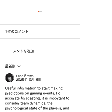
1件のコメント
【🔥新入部員大募集🔥】
コメントを追加…
【ラクロス体験
募集中！】
最新順
Leon Brown
2025年10月16日
Useful information to start making 
predictions on gaming events. For 
accurate forecasting, it is important to 
consider team dynamics, the 
psychological state of the players, and 