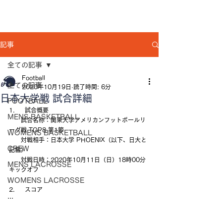
記事
全ての記事
Football
全ての記事
2020年10月19日
読了時間: 6分
日本大学戦 試合詳細
FOOTBALL
1.     試合概要
MENS BASKETBALL
　　試合名称：関東大学アメリカンフットボールリ
ーグ戦 TOP8 第1節
WOMENS BASKETBALL
　　対戦相手：日本大学 PHOENIX（以下、日大と
CREW
記載）
　　対戦日時：2020年10月11日（日）18時00分
MENS LACROSSE
キックオフ
WOMENS LACROSSE
2.     スコア
...