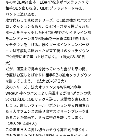
もののDL#91山本、LB#47松永がパスラッシュで
相手OLを出し抜き、QBにプレッシャーを与え、
パントに追い込む。
攻守代わって直後のシリーズ。OL陣の強烈なパスプ
ロテクッションもあり、QB#4平井から投げられた
ボールをキャッチしたRB#30星野がサイドライン際
をエンドゾーンまで63ydsを一直線に駆け抜けるタ
ッチダウンを上げる。続くツーポイントコンバージ
ョンは不成功に終わったが立て続けのタッチダウン
で2点差にまで追い上げてゆく。（法大28-30日
大）
だが、僅差まで得点を持っていった喜びも束の間、
今度はお返しとばかりに相手RBの独走タッチダウン
を許してしまう。（法大28-37日大）
次のシリーズ、法大オフェンスもWR#84今井、
WR#81神へのパスにより前進するが4thダウンの状
況で日大DLにQBサックを許し、攻撃権を奪われて
しまう。厳しいフィールドポジションから再開され
た日大オフェンスの繰り出すスクリーンプレーを止
めることが出来ず、さらに得点を許してしまう。
（法大28-44日大)
このまま日大に押し切られそうな雰囲気が漂う中、
流れを変えたのはWR#16野中１８ヤードゲインの