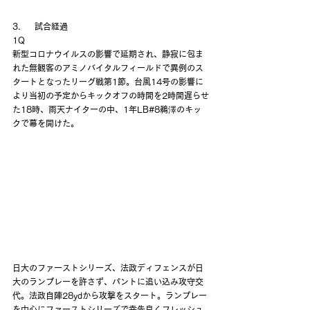
3.     試合経過
1Q
新型コロナウイルスの影響で延期され、静寂に包ま
れた無観客のアミノバイタルフィールドで異例のス
タートとなったリーグ戦第1節。台風14号の影響に
より当初の予定からキックオフの時間を2時間遅らせ
た18時、雨天ナイターの中、1年LB#8鵜澤のキッ
クで幕を開けた。
日大のファーストシリーズ、法政ディフェンスが日
大のランプレーを許さず、パントに追い込み攻守交
代。法政自陣28ydから攻撃をスタート。ランプレー
を中心にファーストシリーズで幸先良くフレッシュ