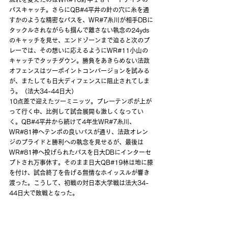
パスキャッチ。さらにQB#4平井の針の穴に糸を通
すかのような精密なパスを、WR#7糸川が相手DBに
タックルされながらも掴んで離さない執念の24yds
のキャッチを見せ、エンドゾーンまで迫ると次のプ
レーでは、その想いに応えるようにWR#11小山の
キャッチでタッチダウン。勝負をあきらめない法政
オフェンスはツーポイントコンバージョンを試みる
が、またしても日大ディフェンスに阻止されてしま
う。（法大34-44日大）
10点差で迎えたツーミニッツ。プレーテンポが上が
って行く中、比例して試合展開も激しくなってい
く。QB#4平井から続けて4年生WR#7糸川、
WR#81神へテンポの良いパスが通り、法政オレン
ジのプライドと勝利への執念を見せるが、最後は
WR#81神へ投げられたパスを日大DBにインターセ
プトされ万事休す。そのまま日大QB#19林は地に膝
を付け、試合終了を告げる無情なホイッスルが響き
渡った。こうして、初戦の対日本大学戦は法大34-
44日大で敗戦となった。