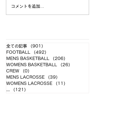
コメントを追加…
【ラクロス体験会 参加者
【Tokyo Big 6
募集中！】
Schedule】
​各クラブ記事
全ての記事
（901）
901件の記事
FOOTBALL
（492）
492件の記事
MENS BASKETBALL
（206）
206件の記事
WOMENS BASKETBALL
（26）
26件の記事
CREW
（0）
0件の記事
MENS LACROSSE
（39）
39件の記事
WOMENS LACROSSE
（11）
11件の記事
...
（121）
121件の記事
アーカイブ
2026年4月
（1）
1件の記事
2026年2月
（6）
6件の記事