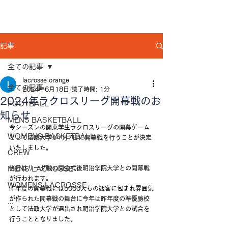
記事
全ての記事
lacrosse orange
全ての記事
2024年6月18日
読了時間: 1分
2024年ラクロスリーグ開幕戦のお
FOOTBALL
知らせ
MENS BASKETBALL
今シーズンの関東学生ラクロスリーグの開幕ゲーム
WOMENS BASKETBALL
として法政大学が7月7日に開幕戦を行うことが決定
いたしました。
CREW
当日はリーグ戦の開会式後明治学院大学との開幕戦
MENS LACROSSE
が行われます。
WOMENS LACROSSE
昨年度の開幕戦には5000人もの観客に包まれ雰囲気
が作られた開幕戦の舞台に今年は昨年度の準優勝校
...
として法政大学が選出され明治学院大学との試合を
行うこととなりました。