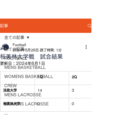
記事
全ての記事
Football
全ての記事
2024年5月26日
読了時間: 1分
桜美林大学戦 試合結果
FOOTBALL
更新日：
2024年6月1日
MENS BASKETBALL
WOMENS BASKETBALL
1Q
2Q
CREW
法政大学
14
3
MENS LACROSSE
桜美林大学
WOMENS LACROSSE
0
0
...