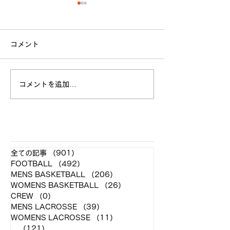
コメント
立命館大学戦 試合結果
コメントを追加…
全日本大学選手
お願い
​各クラブ記事
全ての記事
（901）
901件の記事
FOOTBALL
（492）
492件の記事
MENS BASKETBALL
（206）
206件の記事
WOMENS BASKETBALL
（26）
26件の記事
CREW
（0）
0件の記事
MENS LACROSSE
（39）
39件の記事
WOMENS LACROSSE
（11）
11件の記事
...
（121）
121件の記事