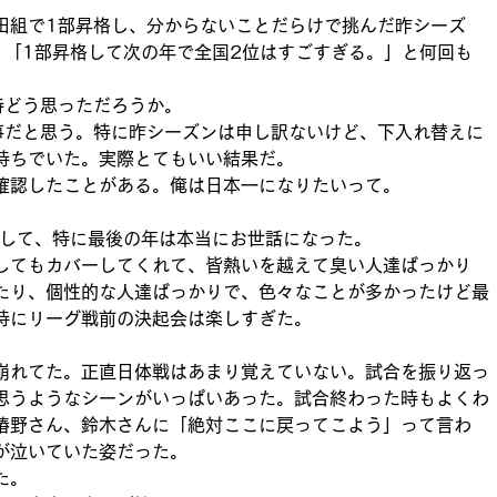
田組で1部昇格し、分からないことだらけで挑んだ昨シーズ
。「1部昇格して次の年で全国2位はすごすぎる。」と何回も
時どう思っただろうか。
事だと思う。特に昨シーズンは申し訳ないけど、下入れ替えに
持ちでいた。実際とてもいい結果だ。
確認したことがある。俺は日本一になりたいって。
をして、特に最後の年は本当にお世話になった。
してもカバーしてくれて、皆熱いを越えて臭い人達ばっかり
たり、個性的な人達ばっかりで、色々なことが多かったけど最
特にリーグ戦前の決起会は楽しすぎた。
崩れてた。正直日体戦はあまり覚えていない。試合を振り返っ
思うようなシーンがいっぱいあった。試合終わった時もよくわ
椿野さん、鈴木さんに「絶対ここに戻ってこよう」って言わ
が泣いていた姿だった。
た。