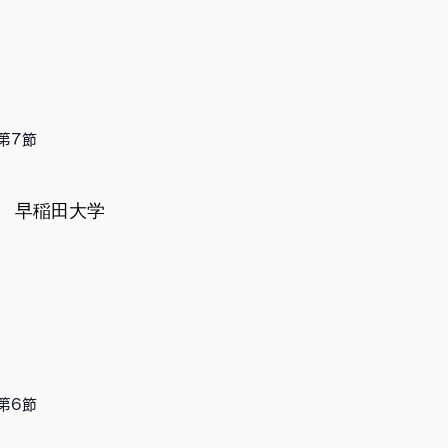
第7節
早稲田大学
第6節