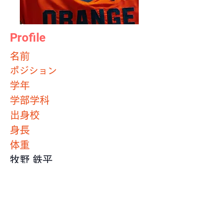
Profile
​名前
ポジション
学年
学部学科
出身校
身長
体重
牧野 鉄平
OL
4年
文学部
法政大学第二高等学校