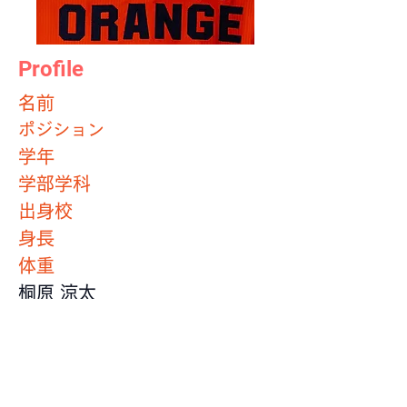
Profile
​名前
ポジション
学年
学部学科
出身校
身長
体重
桐原 涼太
LB
2年
法学部
日本大学第三高等学校