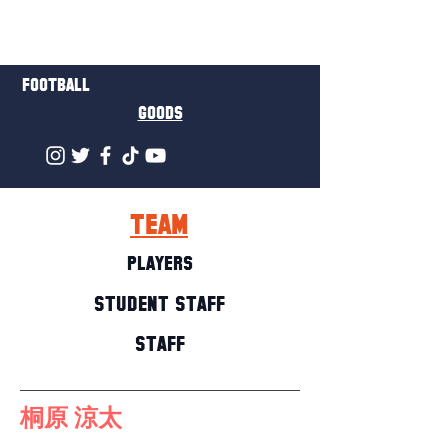
FOOTBALL
GOODS
TEAM
PLAYERS
STUDENT STAFF
STAFF
桐原 涼太