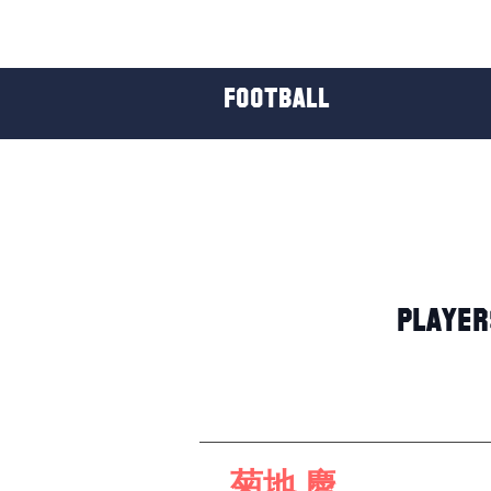
H
FOOTBALL
PLAYER
菊地 慶