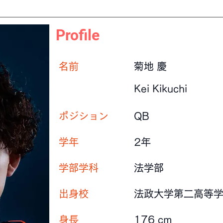
Profile
​名前
菊地 慶
Kei Kikuchi
ポジション
QB
学年
2年
学部学科
法学部
出身校
法政大学第二高等
身長
176 cm