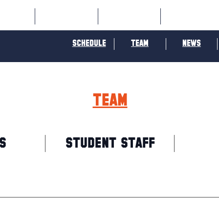
OME
SPORTS
SOCIAL
ORANGE
SCHEDULE
TEAM
NEWS
TEAM
S
STUDENT STAFF