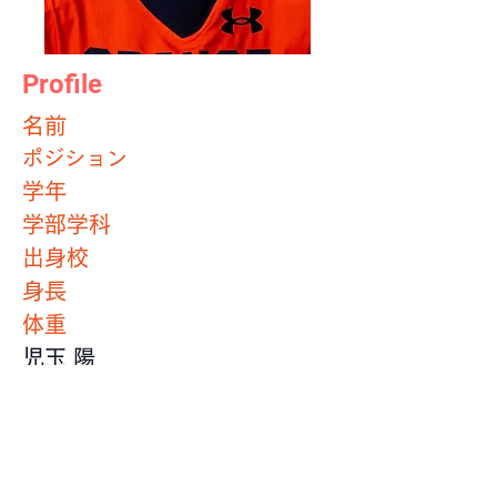
Profile
​名前
ポジション
学年
学部学科
出身校
身長
体重
児玉 陽
DL
2年
社会学部
私立狭山ヶ丘高等学校