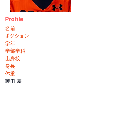
Profile
​名前
ポジション
学年
学部学科
出身校
身長
体重
藤田 豪
WR
2年
社会学部
法政大学第二高等学校