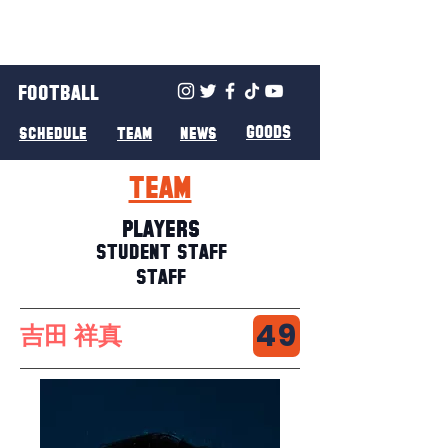
FOOTBALL
GOODS
SCHEDULE
TEAM
NEWS
TEAM
PLAYERS
STUDENT STAFF
STAFF
49
吉田 祥真