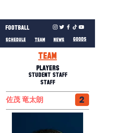
FOOTBALL
GOODS
SCHEDULE
TEAM
NEWS
TEAM
PLAYERS
STUDENT STAFF
STAFF
2
佐茂 竜太朗