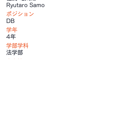
Ryutaro Samo
ポジション
DB
学年
4年
学部学科
法学部
出身校
箕面自由学園高等学校
身長
175 cm
体重
75 kg