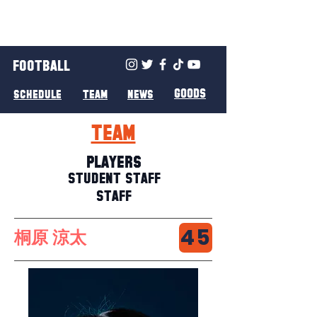
FOOTBALL
GOODS
SCHEDULE
TEAM
NEWS
TEAM
PLAYERS
STUDENT STAFF
STAFF
45
桐原 涼太