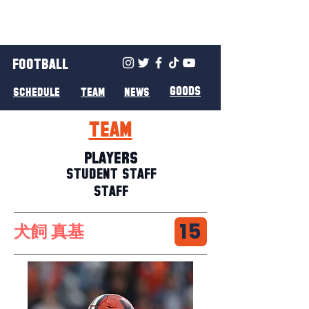
FOOTBALL
GOODS
SCHEDULE
TEAM
NEWS
TEAM
PLAYERS
STUDENT STAFF
STAFF
15
犬飼 真基