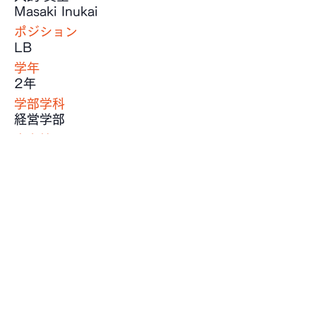
Masaki Inukai
ポジション
LB
学年
2年
学部学科
経営学部
出身校
佼成学園高等学校
身長
172 cm
体重
83 kg