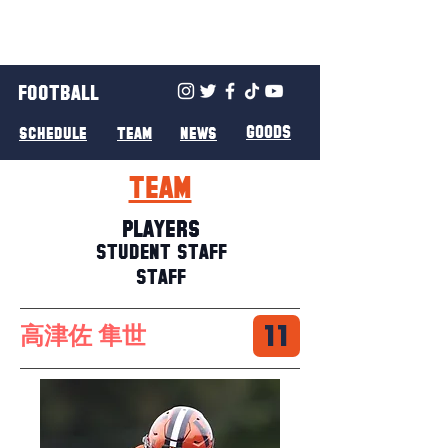
FOOTBALL
GOODS
SCHEDULE
TEAM
NEWS
TEAM
PLAYERS
STUDENT STAFF
STAFF
11
高津佐 隼世