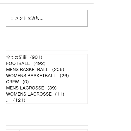
コメントを追加…
リーグ第２戦 vs東京女
準リーグvs東洋
子体育大学 結果報告
告
​各クラブ記事
全ての記事
（901）
901件の記事
FOOTBALL
（492）
492件の記事
MENS BASKETBALL
（206）
206件の記事
WOMENS BASKETBALL
（26）
26件の記事
CREW
（0）
0件の記事
MENS LACROSSE
（39）
39件の記事
WOMENS LACROSSE
（11）
11件の記事
...
（121）
121件の記事
アーカイブ