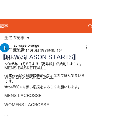
記事
全ての記事
lacrosse orange
全ての記事
2025年11月9日
読了時間: 1分
【NEW SEASON STARTS】
FOOTBALL
2025年11月8日より「高井組」が始動しました。
MENS BASKETBALL
日本一という目標に向かって、全力で挑んでまいり
WOMENS BASKETBALL
ます。
CREW
今シーズンも熱い応援をよろしくお願いします。
MENS LACROSSE
WOMENS LACROSSE
...