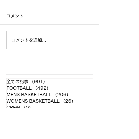
コメント
コメントを追加…
【ラクロス体験会 参加者
【Tokyo Big 6
募集中！】
Schedule】
​各クラブ記事
全ての記事
（901）
901件の記事
FOOTBALL
（492）
492件の記事
MENS BASKETBALL
（206）
206件の記事
WOMENS BASKETBALL
（26）
26件の記事
CREW
（0）
0件の記事
MENS LACROSSE
（39）
39件の記事
WOMENS LACROSSE
（11）
11件の記事
...
（121）
121件の記事