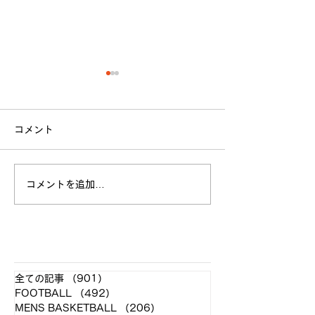
コメント
コメントを追加…
全日本大学選手権 寄付の
11月22日(土)
お願い
学戦について
​各クラブ記事
全ての記事
（901）
901件の記事
FOOTBALL
（492）
492件の記事
MENS BASKETBALL
（206）
206件の記事