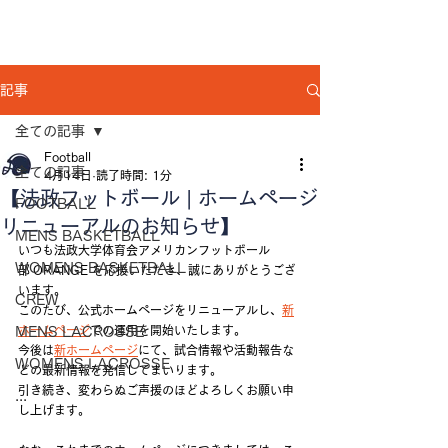
記事
全ての記事
Football
全ての記事
4月14日
読了時間: 1分
【法政フットボール | ホームページ
FOOTBALL
リニューアルのお知らせ】
MENS BASKETBALL
いつも法政大学体育会アメリカンフットボール
WOMENS BASKETBALL
部 ORANGE を応援いただき、誠にありがとうござ
います。
CREW
このたび、公式ホームページをリニューアルし、
新
ホームページ
での運用を開始いたします。
MENS LACROSSE
今後は
新ホームページ
にて、試合情報や活動報告な
WOMENS LACROSSE
どの最新情報を発信してまいります。
引き続き、変わらぬご声援のほどよろしくお願い申
...
し上げます。