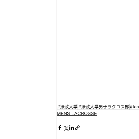
#法政大学
#法政大学男子ラクロス部
#lac
MENS LACROSSE