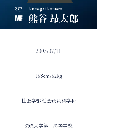
2年
Kumagai Koutaro
MF
熊谷 昂太郎
​生年月日
2005/07/11
​身長・体重
168cm/62kg
​学部・学科
社会学部 社会政策科学科
​出身高校
法政大学第二高等学校