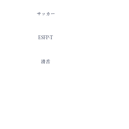
​出身部活
サッカー
​MBTI
ESFP-T
​自分を一言で表すと
滑舌
​入部理由
お誘い
NEXT
PREV