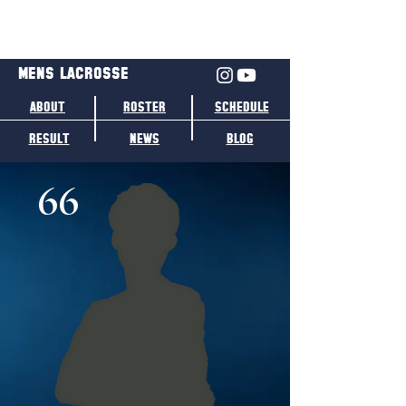
MENS LACROSSE
ABOUT
ROSTER
SCHEDULE
RESULT
NEWS
BLOG
66