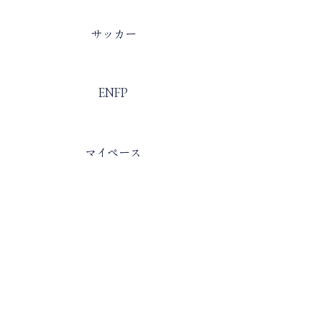
​出身部活
サッカー
​MBTI
ENFP
​自分を一言で表すと
マイペース
​入部理由
ラクロス漫画が面白かったから
NEXT
PREV