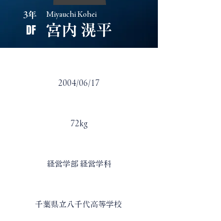
3年
Miyauchi Kohei
DF
宮内 滉平
​生年月日
2004/06/17
​身長・体重
72kg
​学部・学科
経営学部 経営学科
​出身高校
千葉県立八千代高等学校