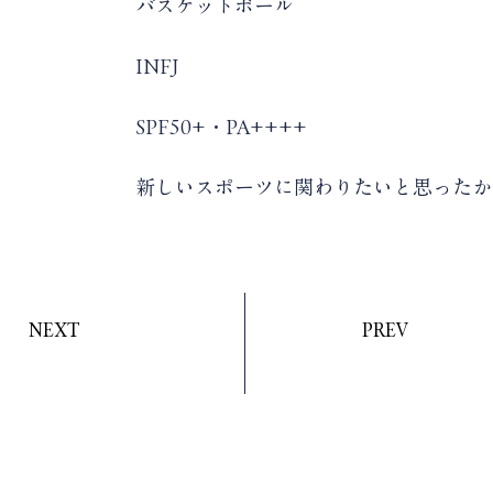
活
バスケットボール
INFJ
で表すと
SPF50+・PA++++
由
新しいスポーツに関わりたいと思ったか
NEXT
PREV