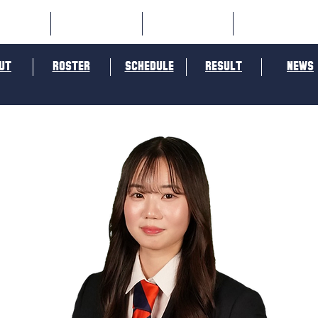
OME
SPORTS
SOCIAL
ORANGE
UT
ROSTER
SCHEDULE
RESULT
NEWS