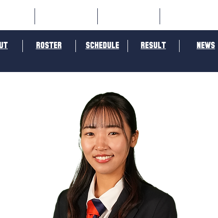
OME
SPORTS
SOCIAL
ORANGE
UT
ROSTER
SCHEDULE
RESULT
NEWS